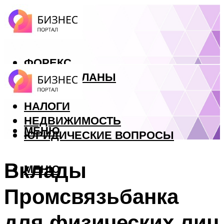
ФОРЕКС
БИЗНЕС ПЛАНЫ
КРЕДИТЫ
НАЛОГИ
НЕДВИЖИМОСТЬ
МЕНЮ
ЮРИДИЧЕСКИЕ ВОПРОСЫ
Вклады
МЕНЮ
Промсвязьбанка
для физических лиц