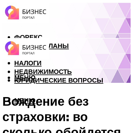
ФОРЕКС
БИЗНЕС ПЛАНЫ
КРЕДИТЫ
НАЛОГИ
НЕДВИЖИМОСТЬ
МЕНЮ
ЮРИДИЧЕСКИЕ ВОПРОСЫ
Вождение без
МЕНЮ
страховки: во
сколько обойдется