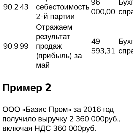
96
Бух
90.2
43
себестоимость
000,00
спр
2-й партии
Отражаем
результат
49
Бух
90.9
99
продаж
593,31
спр
(прибыль) за
май
Пример 2
ООО «Базис Пром» за 2016 год
получило выручку 2 360 000руб.,
включая НДС 360 000руб.