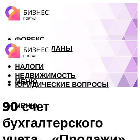
ФОРЕКС
БИЗНЕС ПЛАНЫ
КРЕДИТЫ
НАЛОГИ
НЕДВИЖИМОСТЬ
МЕНЮ
ЮРИДИЧЕСКИЕ ВОПРОСЫ
90 счет
МЕНЮ
бухгалтерского
учета – «Продажи».