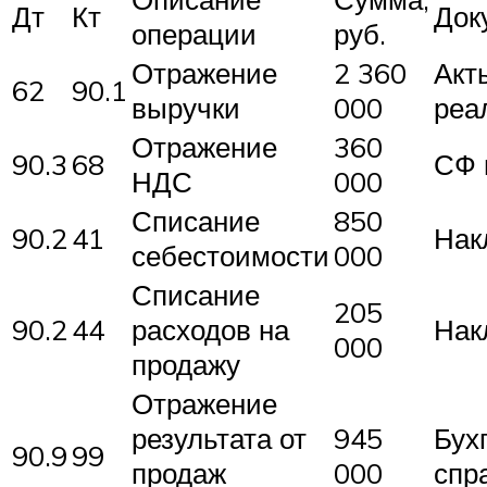
Дт
Кт
Док
операции
руб.
Отражение
2 360
Акт
62
90.1
выручки
000
реа
Отражение
360
90.3
68
СФ 
НДС
000
Списание
850
90.2
41
Нак
себестоимости
000
Списание
205
90.2
44
расходов на
Нак
000
продажу
Отражение
результата от
945
Бух
90.9
99
продаж
000
спр