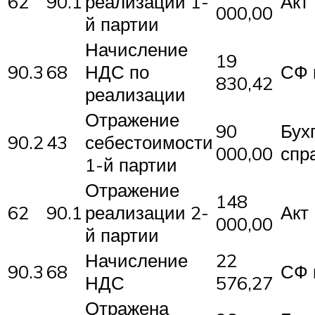
62
90.1
реализации 1-
Акт
000,00
й партии
Начисление
19
90.3
68
НДС по
СФ 
830,42
реализации
Отражение
90
Бух
90.2
43
себестоимости
000,00
спр
1-й партии
Отражение
148
62
90.1
реализации 2-
Акт
000,00
й партии
Начисление
22
90.3
68
СФ 
НДС
576,27
Отражена