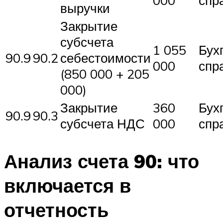
000
спр
выручки
Закрытие
субсчета
1 055
Бух
90.9
90.2
себестоимости
000
спр
(850 000 + 205
000)
Закрытие
360
Бух
90.9
90.3
субсчета НДС
000
спр
Анализ счета 90: что
включается в
отчетность