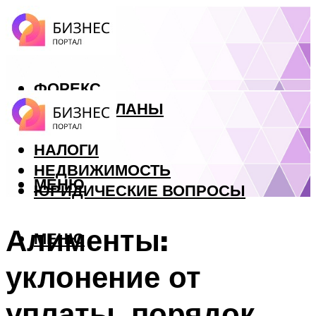
ФОРЕКС
БИЗНЕС ПЛАНЫ
КРЕДИТЫ
НАЛОГИ
НЕДВИЖИМОСТЬ
МЕНЮ
ЮРИДИЧЕСКИЕ ВОПРОСЫ
Алименты:
МЕНЮ
уклонение от
уплаты, порядок