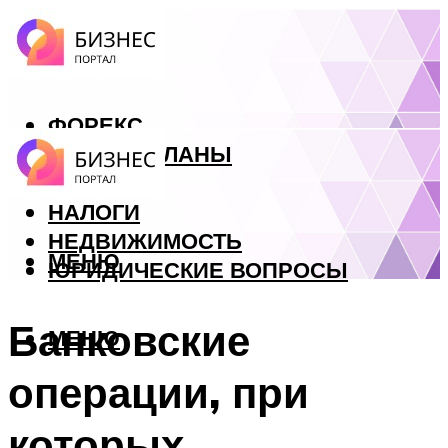
ФОРЕКС
БИЗНЕС ПЛАНЫ
КРЕДИТЫ
НАЛОГИ
НЕДВИЖИМОСТЬ
МЕНЮ
ЮРИДИЧЕСКИЕ ВОПРОСЫ
Банковские
МЕНЮ
операции, при
которых