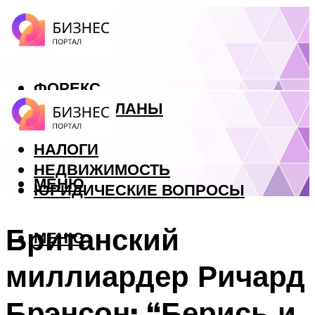
ФОРЕКС
БИЗНЕС ПЛАНЫ
КРЕДИТЫ
НАЛОГИ
НЕДВИЖИМОСТЬ
МЕНЮ
ЮРИДИЧЕСКИЕ ВОПРОСЫ
Британский
МЕНЮ
миллиардер Ричард
Брэнсон: “Берись и