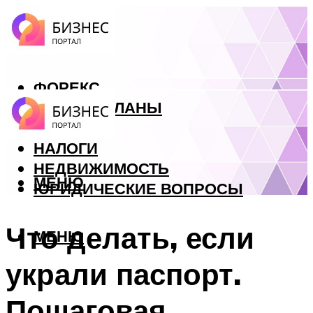
ФОРЕКС
БИЗНЕС ПЛАНЫ
КРЕДИТЫ
НАЛОГИ
НЕДВИЖИМОСТЬ
МЕНЮ
ЮРИДИЧЕСКИЕ ВОПРОСЫ
Что делать, если
МЕНЮ
украли паспорт.
Пошаговая