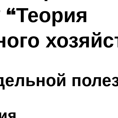
 “Теория
ого хозяйс
дельной поле
ия