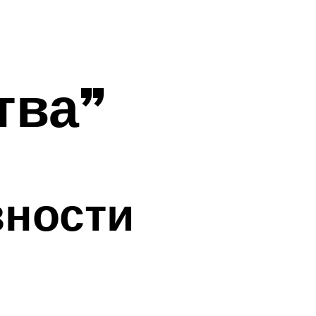
тва”
зности