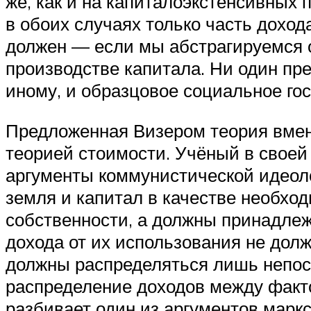
же, как и на капиталоэкстенсивных
в обоих случаях только часть доход
должен — если мы абстрагируемся 
производстве капитала. Ни один пр
иному, и образцовое социальное го
Предложенная Визером теория вмен
теорией стоимости. Учёный в своей
аргументы коммунистической идеолог
земля и капитал в качестве необход
собственности, а должны принадлеж
дохода от их использования не дол
должны распределяться лишь непос
распределение доходов между факто
разбивает один из аргументов марк