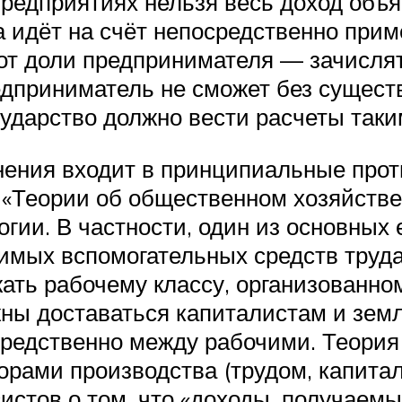
 предприятиях нельзя весь доход объ
а идёт на счёт непосредственно приме
от доли предпринимателя — зачислят
едприниматель не сможет без сущест
сударство должно вести расчеты таки
ения входит в принципиальные прот
 «Теории об общественном хозяйств
ии. В частности, один из основных е
имых вспомогательных средств труда
ать рабочему классу, организованн
жны доставаться капиталистам и земл
редственно между рабочими. Теория
рами производства (трудом, капитало
систов о том, что «доходы, получае