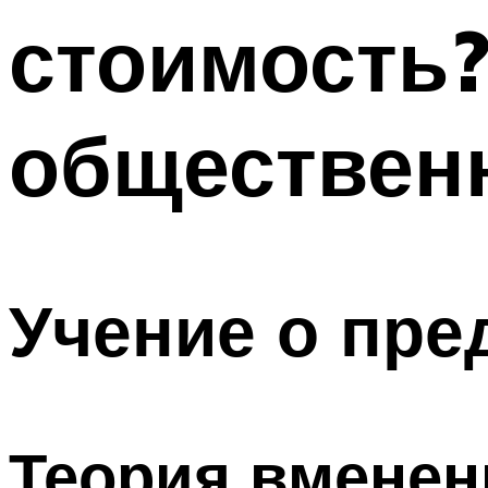
стоимость?
общественн
Учение о пре
Теория вменен