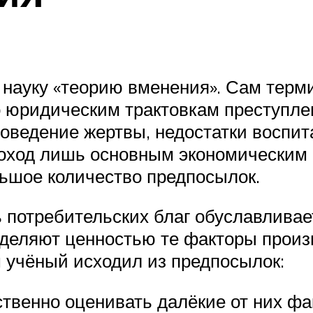
 науку «теорию вменения». Сам терми
но юридическим трактовкам преступл
оведение жертвы, недостатки воспита
оход лишь основным экономическим ф
ьшое количество предпосылок.
 потребительских благ обуславливае
аделяют ценностью те факторы произ
м учёный исходил из предпосылок:
твенно оценивать далёкие от них фа