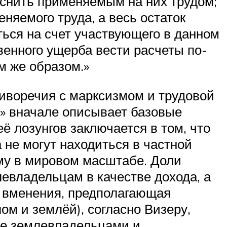
яснить применяемым на них трудом;
няемого труда, а весь остаток
ься на счет участвующего в данном
венного ущерба вести расчеты по-
м же образом.»
иворечия с марксизмом и трудовой
е» вначале описывает базовые
ё лозунгов заключается в том, что
 не могут находиться в частной
ому в мировом масштабе. Доли
евладельцам в качестве дохода, а
 вменения, предполагающая
м и землёй), согласно Визеру,
мые землевладельцами и