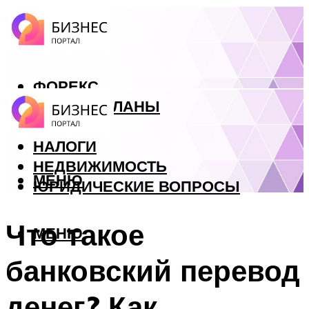
ФОРЕКС
БИЗНЕС ПЛАНЫ
КРЕДИТЫ
НАЛОГИ
НЕДВИЖИМОСТЬ
МЕНЮ
ЮРИДИЧЕСКИЕ ВОПРОСЫ
Что такое
МЕНЮ
банковский перевод
денег? Как