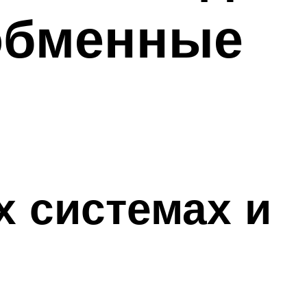
обменные
х системах и