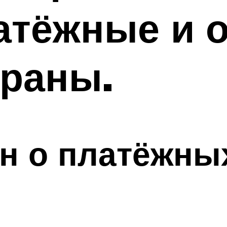
латёжные и 
траны.
н о платёжны