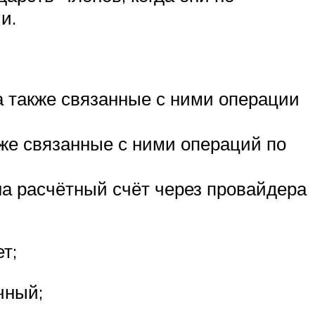
и.
 а также связанные с ними операции
кже связанные с ними операций по
на расчётный счёт через провайдера
т;
чный;