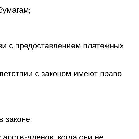
бумагам;
язи с предоставлением платёжных
тветствии с законом имеют право
в законе;
арств-членов, когда они не