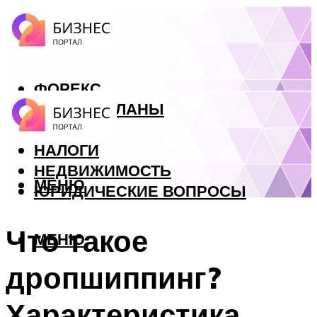
ФОРЕКС
БИЗНЕС ПЛАНЫ
КРЕДИТЫ
НАЛОГИ
НЕДВИЖИМОСТЬ
МЕНЮ
ЮРИДИЧЕСКИЕ ВОПРОСЫ
Что такое
МЕНЮ
дропшиппинг?
Характеристика