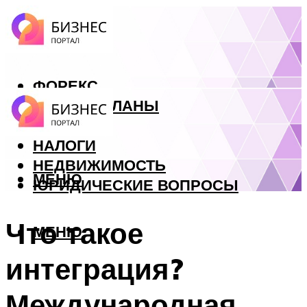
ФОРЕКС
БИЗНЕС ПЛАНЫ
КРЕДИТЫ
НАЛОГИ
НЕДВИЖИМОСТЬ
МЕНЮ
ЮРИДИЧЕСКИЕ ВОПРОСЫ
Что такое
МЕНЮ
интеграция?
Международная