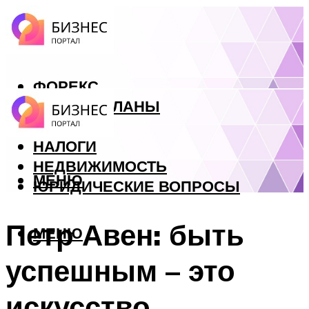
ФОРЕКС
БИЗНЕС ПЛАНЫ
КРЕДИТЫ
НАЛОГИ
НЕДВИЖИМОСТЬ
МЕНЮ
ЮРИДИЧЕСКИЕ ВОПРОСЫ
Петр Авен: быть
МЕНЮ
успешным – это
искусство