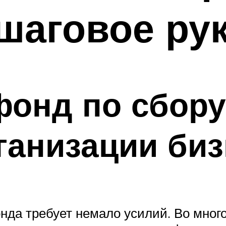
шаговое ру
фонд по сбору 
ганизации биз
нда требует немало усилий. Во мног