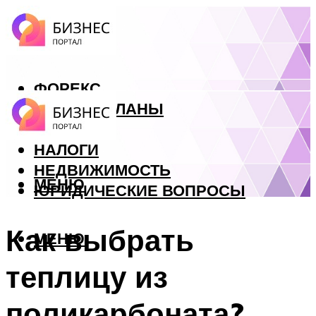
ФОРЕКС
БИЗНЕС ПЛАНЫ
КРЕДИТЫ
НАЛОГИ
НЕДВИЖИМОСТЬ
МЕНЮ
ЮРИДИЧЕСКИЕ ВОПРОСЫ
Как выбрать
МЕНЮ
теплицу из
поликарбоната?