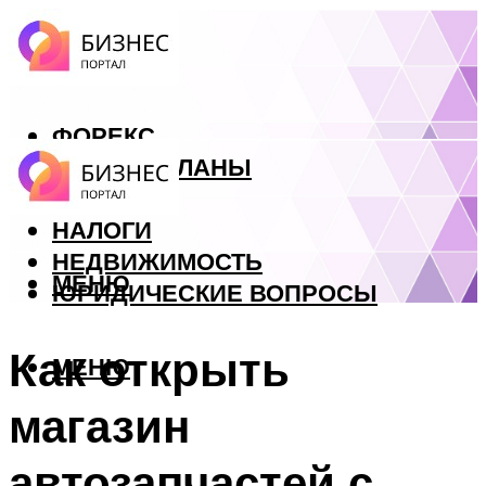
ФОРЕКС
БИЗНЕС ПЛАНЫ
КРЕДИТЫ
НАЛОГИ
НЕДВИЖИМОСТЬ
МЕНЮ
ЮРИДИЧЕСКИЕ ВОПРОСЫ
Как открыть
МЕНЮ
магазин
автозапчастей с