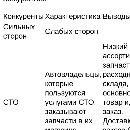
Конкуренты
Характеристика
Вывод
Сильных
Слабых сторон
сторон
Низкий
ассорт
запчаст
Автовладельцы,
расходн
которые
склада,
пользуются
основн
СТО
услугами СТО,
товар и
заказывают
заказ.
запчасти в их
Достав
магазине
заказа 