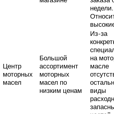
недели.
Относи
высоки
Из-за
конкрет
специа
Большой
на мот
Центр
ассортимент
масле
моторных
моторных
отсутст
масел
масел по
осталь
низким ценам
виды
расходн
запасн