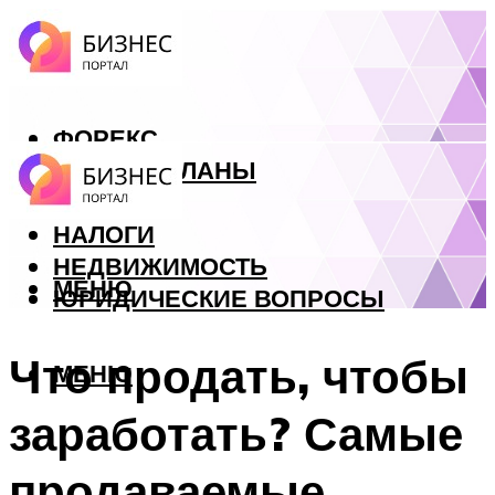
ФОРЕКС
БИЗНЕС ПЛАНЫ
КРЕДИТЫ
НАЛОГИ
НЕДВИЖИМОСТЬ
МЕНЮ
ЮРИДИЧЕСКИЕ ВОПРОСЫ
Что продать, чтобы
МЕНЮ
заработать? Самые
продаваемые