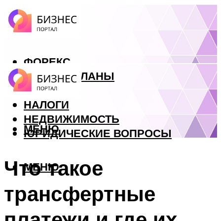
ФОРЕКС
БИЗНЕС ПЛАНЫ
КРЕДИТЫ
НАЛОГИ
НЕДВИЖИМОСТЬ
МЕНЮ
ЮРИДИЧЕСКИЕ ВОПРОСЫ
Что такое
МЕНЮ
трансфертные
платежи и где их