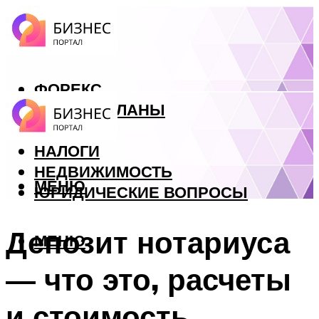
ФОРЕКС
БИЗНЕС ПЛАНЫ
КРЕДИТЫ
НАЛОГИ
НЕДВИЖИМОСТЬ
МЕНЮ
ЮРИДИЧЕСКИЕ ВОПРОСЫ
Депозит нотариуса
МЕНЮ
— что это, расчеты
и стоимость