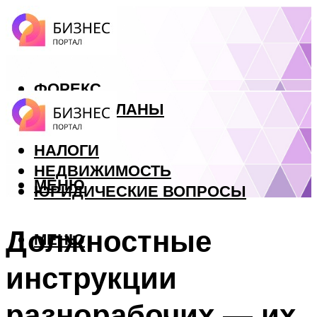
ФОРЕКС
БИЗНЕС ПЛАНЫ
КРЕДИТЫ
НАЛОГИ
НЕДВИЖИМОСТЬ
МЕНЮ
ЮРИДИЧЕСКИЕ ВОПРОСЫ
Должностные
МЕНЮ
инструкции
разнорабочих — их