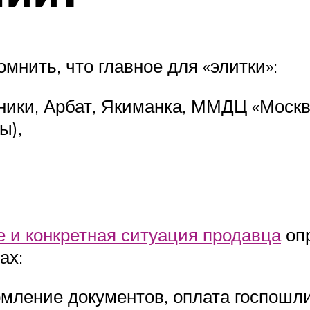
мнить, что главное для «элитки»:
ники, Арбат, Якиманка, ММДЦ «Москв
ы),
е и конкретная ситуация продавца
опр
ах:
мление документов, оплата госпошл