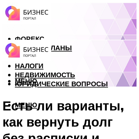
ФОРЕКС
БИЗНЕС ПЛАНЫ
КРЕДИТЫ
НАЛОГИ
НЕДВИЖИМОСТЬ
МЕНЮ
ЮРИДИЧЕСКИЕ ВОПРОСЫ
Есть ли варианты,
МЕНЮ
как вернуть долг
без расписки и