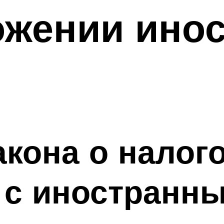
ожении ино
кона о налог
 с иностранн