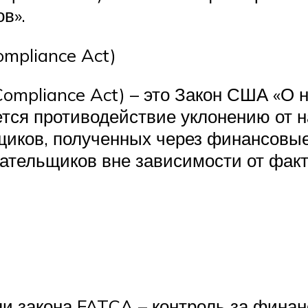
ов».
ompliance Act)
Compliance Act) – это Закон США «О
яется противодействие уклонению от
щиков, полученных через финансовы
ательщиков вне зависимости от фак
ли закона FATCA – контроль за фина