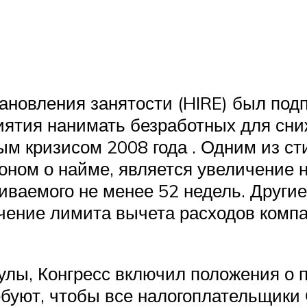
ановления занятости (HIRE) был по
риятия нанимать безработных для сни
м кризисом 2008 года . Одним из ст
оном о найме, является увеличение н
живаемого не менее 52 недель. Други
ичение лимита вычета расходов комп
улы, Конгресс включил положения о 
буют, чтобы все налогоплательщики