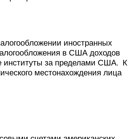
 налогообложении иностранных
 налогообложения в США доходов
е институты за пределами США. К
тического местонахождения лица
нсовыми счетами американских