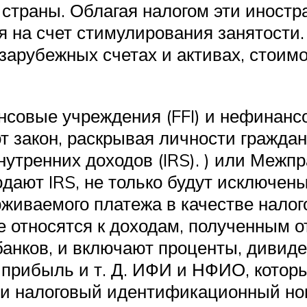
 страны. Облагая налогом эти иност
ся на счет стимулирования занятости
арубежных счетах и ​​активах, стои
совые учреждения (FFI) и нефинанс
т закон, раскрывая личности гражда
нутренних доходов (IRS). ) или Меж
дают IRS, не только будут исключены
живаемого платежа в качестве нало
е относятся к доходам, полученным 
банков, и включают проценты, дивид
 прибыль и т. Д. ИФИ и НФИО, котор
 и налоговый идентификационный ном