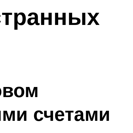
странных
овом
ыми счетами