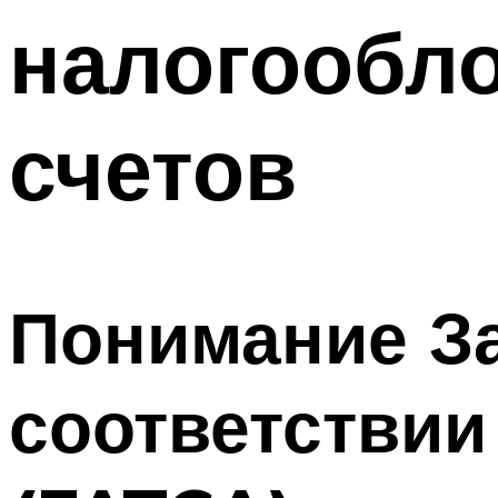
налогообл
счетов
Понимание За
соответствии