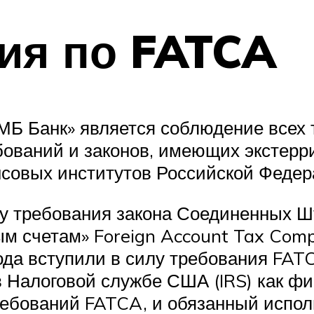
ия по FATCA
МБ Банк» является соблюдение всех 
бований и законов, имеющих экстерр
совых институтов Российской Федер
илу требования закона Соединенных 
м счетам» Foreign Account Tax Comp
года вступили в силу требования FA
 Налоговой службе США (IRS) как фи
бований FATCA, и обязанный исполня