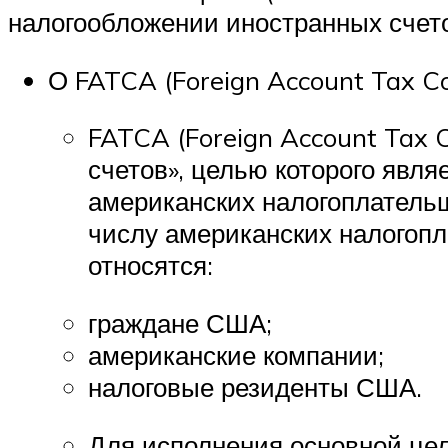
налогообложении иностранных счет
О FATCA (Foreign Account Tax C
FATCA (Foreign Account Tax 
счетов», целью которого явл
американских налогоплатель
числу американских налогопл
относятся:
граждане США;
американские компании;
налоговые резиденты США.
Для исполнения основной це