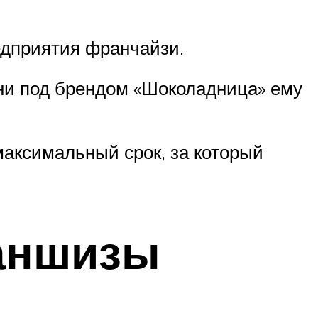
едприятия франчайзи.
ни под брендом «Шоколадница» ему
максимальный срок, за который
раншизы