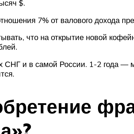
ысяч $.
отношения 7% от валового дохода пр
ывать, что на открытие новой кофей
блей.
х СНГ и в самой России. 1-2 года — 
тся.
иобретение ф
а»?