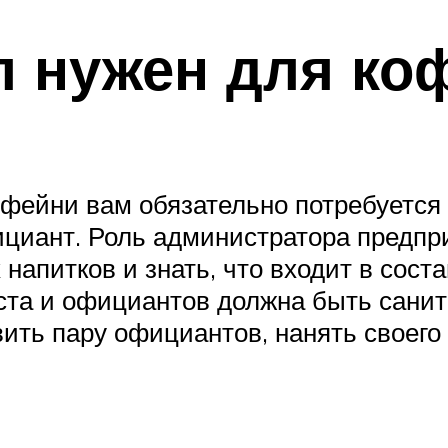
л нужен для ко
офейни вам обязательно потребуется 
ициант. Роль администратора предпр
напитков и знать, что входит в соста
риста и официантов должна быть сани
ить пару официантов, нанять своего 