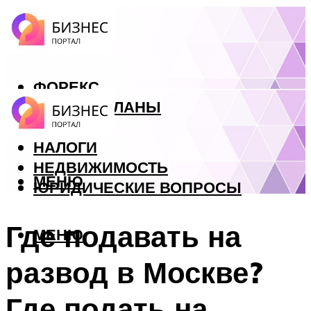
ФОРЕКС
БИЗНЕС ПЛАНЫ
КРЕДИТЫ
НАЛОГИ
НЕДВИЖИМОСТЬ
МЕНЮ
ЮРИДИЧЕСКИЕ ВОПРОСЫ
Где подавать на
МЕНЮ
развод в Москве?
Где подать на