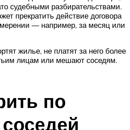
евато судебными разбирательствами.
ожет прекратить действие договора
намерении — например, за месяц или
ртят жилье, не платят за него более
етьим лицам или мешают соседям.
рить по
 соседей