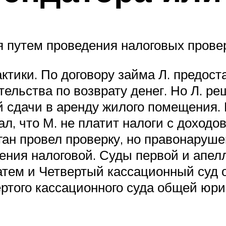
 путем проведения налоговых провер
ктики. По договору займа Л. предост
льства по возврату денег. Но Л. реш
й сдачи в аренду жилого помещения. 
ал, что М. не платит налоги с доходо
ган провел проверку, но правонарушен
ния налоговой. Суды первой и апел
затем и Четвертый кассационный су
того кассационного суда общей юрис