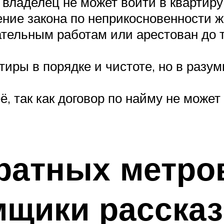
 владелец не может войти в квартиру 
ение закона по неприкосновенности ж
тельным работам или арестован до т
иры в порядке и чистоте, но в разум
ё, так как договор по найму не може
ратных метро
мщики расска