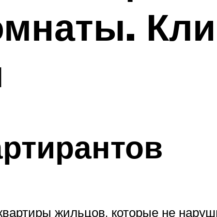
омнаты. Кл
ы
артирантов
вартиры жильцов, которые не наруши