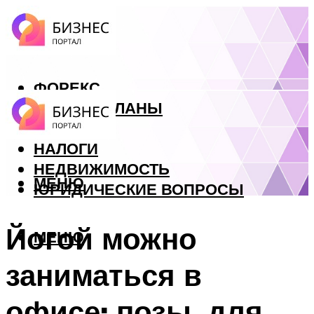
ФОРЕКС
БИЗНЕС ПЛАНЫ
КРЕДИТЫ
НАЛОГИ
НЕДВИЖИМОСТЬ
МЕНЮ
ЮРИДИЧЕСКИЕ ВОПРОСЫ
Йогой можно
МЕНЮ
заниматься в
офисе: позы, для