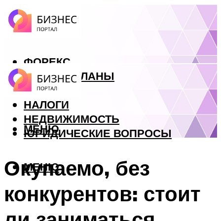
ФОРЕКС
БИЗНЕС ПЛАНЫ
КРЕДИТЫ
НАЛОГИ
НЕДВИЖИМОСТЬ
МЕНЮ
ЮРИДИЧЕСКИЕ ВОПРОСЫ
Окупаемо, без
МЕНЮ
конкурентов: стоит
ли заниматься