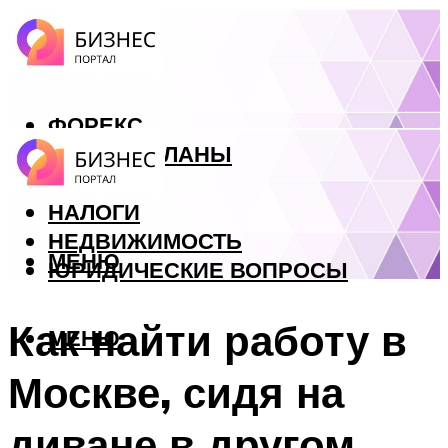
ФОРЕКС
БИЗНЕС ПЛАНЫ
КРЕДИТЫ
НАЛОГИ
НЕДВИЖИМОСТЬ
МЕНЮ
ЮРИДИЧЕСКИЕ ВОПРОСЫ
Как найти работу в
МЕНЮ
Москве, сидя на
диване в другом