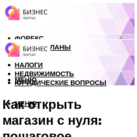
ФОРЕКС
БИЗНЕС ПЛАНЫ
КРЕДИТЫ
НАЛОГИ
НЕДВИЖИМОСТЬ
МЕНЮ
ЮРИДИЧЕСКИЕ ВОПРОСЫ
Как открыть
МЕНЮ
магазин с нуля:
пошаговое