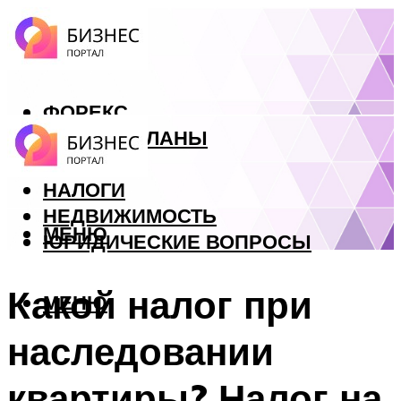
ФОРЕКС
БИЗНЕС ПЛАНЫ
КРЕДИТЫ
НАЛОГИ
НЕДВИЖИМОСТЬ
МЕНЮ
ЮРИДИЧЕСКИЕ ВОПРОСЫ
Какой налог при
МЕНЮ
наследовании
квартиры? Налог на