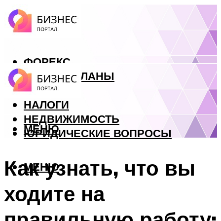
ФОРЕКС
БИЗНЕС ПЛАНЫ
КРЕДИТЫ
НАЛОГИ
НЕДВИЖИМОСТЬ
МЕНЮ
ЮРИДИЧЕСКИЕ ВОПРОСЫ
Как узнать, что вы
МЕНЮ
ходите на
правильную работу: