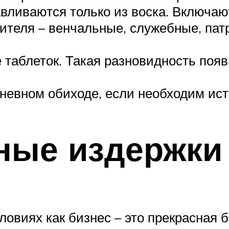
авливаются только из воска. Включаю
бителя – венчальные, служебные, пат
таблеток. Такая разновидность появи
евном обиходе, если необходим исто
ные издержки
овиях как бизнес – это прекрасная 