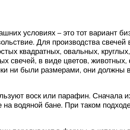
ашних условиях – это тот вариант би
вольствие. Для производства свечей
остых квадратных, овальных, круглы
х свечей, в виде цветов, животных, 
чки ни были размерами, они должны 
льзуют воск или парафин. Сначала их
ше на водяной бане. При таком подхо