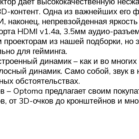
ктор дает высококачественную несжа
D-контент. Одна из важнейших его ф
И, наконец, непревзойденная яркость
рта HDMI v1.4а, 3.5мм аудио-разъем
 проекторам из нашей подборки, но э
ьно для гейминга.
роенный динамик – как и во многих 
лосный динамик. Само собой, звук в 
ных обстоятельствах.
в – Optoma предлагает своим покуп
в, от 3D-очков до кронштейнов и мног