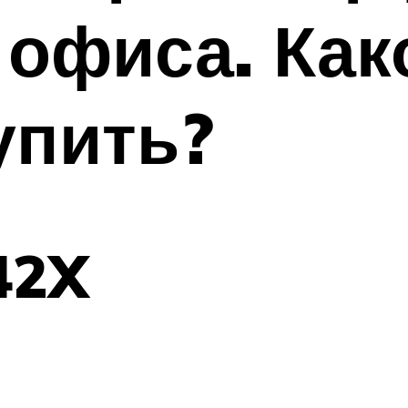
 офиса. Ка
упить?
42X