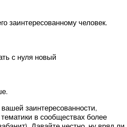
его заинтересованному человек.
ать с нуля новый
ше.
 вашей заинтересованности,
 тематики в сообществах более
абанит). Давайте честно, ну вряд ли