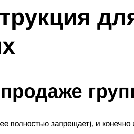
струкция дл
их
 продаже груп
нее полностью запрещает), и конечн