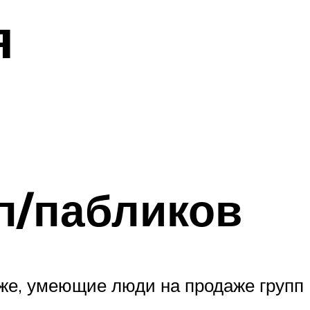
я
п/пабликов
о же, умеющие люди на продаже групп