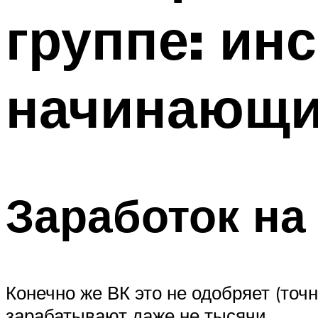
группе: ин
начинающ
Заработок на
Конечно же ВК это не одобряет (точ
зарабатывают даже не тысячи.