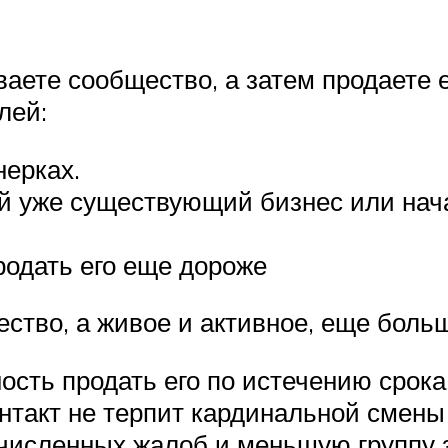
иваете сообщество, а затем продаете 
лей:
нерках.
й уже существующий бизнес или нач
родать его еще дороже
ство, а живое и активное, еще боль
сть продать его по истечению срока
нтакт не терпит кардинальной смены
очисленных жалоб и меньшую группу з