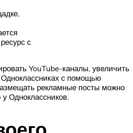
адке,
ается
ресурс с
мировать YouTube-каналы, увеличить
 в Одноклассниках с помощью
, размещать рекламные посты можно
ю у Одноклассников.
воего