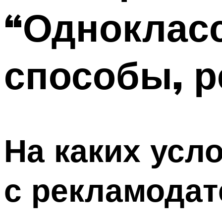
“Одноклас
способы, 
На каких усл
с рекламода