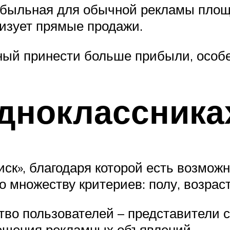
ибыльная для обычной рекламы площа
изует прямые продажи.
бный принести больше прибыли, особ
дноклассника
к», благодаря которой есть возможн
 множеству критериев: полу, возрас
во пользователей – представители с
мещения рекламных объявлений.