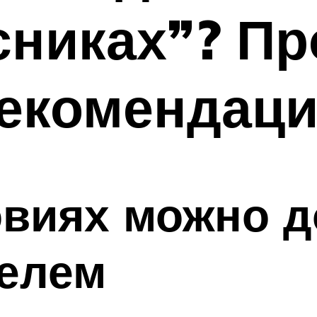
сниках”? П
рекомендац
овиях можно 
телем