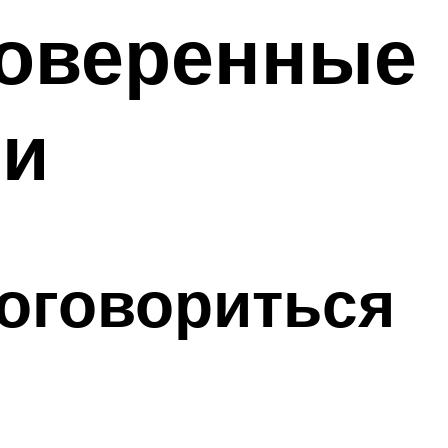
роверенные
ии
договориться