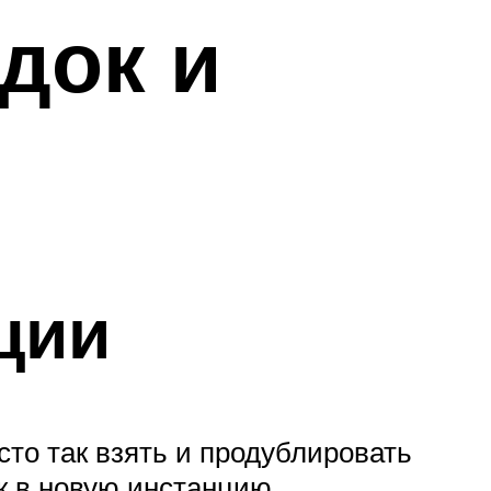
док и
ции
сто так взять и продублировать
к в новую инстанцию.