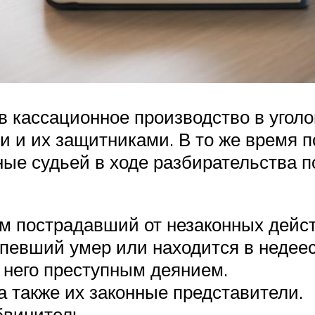
 кассационное производство в угол
 и их защитниками. В то же время п
ые судьей в ходе разбирательства 
ам пострадавший от незаконных дейст
певший умер или находится в недеес
него преступным деянием.
а также их законные представители.
бвинитель.