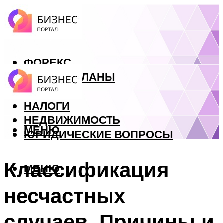
ФОРЕКС
БИЗНЕС ПЛАНЫ
КРЕДИТЫ
НАЛОГИ
НЕДВИЖИМОСТЬ
МЕНЮ
ЮРИДИЧЕСКИЕ ВОПРОСЫ
Классификация
МЕНЮ
несчастных
случаев. Причины и