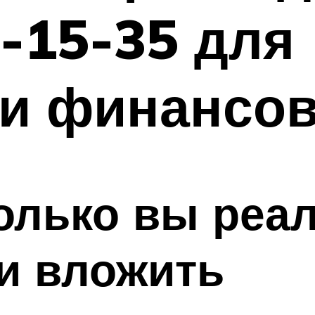
-15-35 для
ии финансов
олько вы реа
и вложить