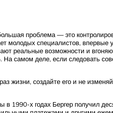
 большая проблема — это контролиро
ает молодых специалистов, впервые 
ют реальные возможности и вгоняют 
. На самом деле, если следовать сов
з жизни, создайте его и не изменяйт
 в 1990-х годах Бергер получил дес
мобильными платежами и другими еже