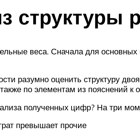
из структуры 
ельные веса. Сначала для основных 
сти разумно оценить структуру двояк
 также по элементам из пояснений к о
нализа полученных цифр? На три мом
 трат превышает прочие