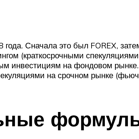
8 года. Сначала это был FOREX, зат
нгом (краткосрочными спекуляциями 
ым инвестициям на фондовом рынке. 
спекуляциями на срочном рынке (фьюч
ьные формул