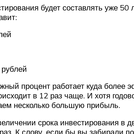
тирования будет составлять уже 50 л
авит:
лей
 рублей
ожный процент работает куда более э
исходит в 12 раз чаще. И хотя годов
чаем несколько большую прибыль.
величении срока инвестирования в дв
раз. К слову, если бы вы забирали п