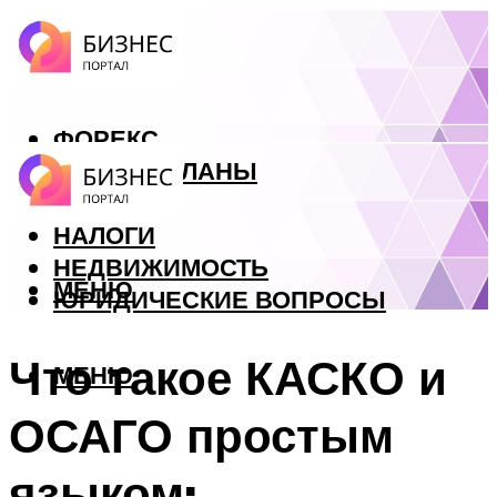
ФОРЕКС
БИЗНЕС ПЛАНЫ
КРЕДИТЫ
НАЛОГИ
НЕДВИЖИМОСТЬ
МЕНЮ
ЮРИДИЧЕСКИЕ ВОПРОСЫ
Что такое КАСКО и
МЕНЮ
ОСАГО простым
языком: