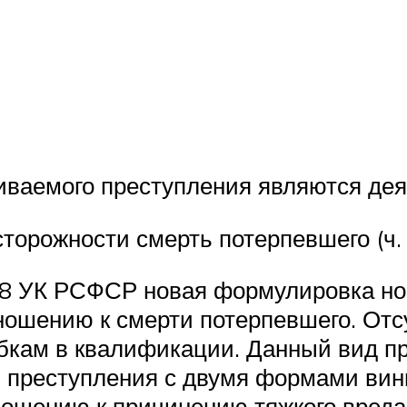
ваемого преступления являются деян
сторожности смерть потерпевшего (ч. 
 108 УК РСФСР новая формулировка н
ошению к смерти потерпевшего. Отсу
бкам в квалификации. Данный вид пр
 преступления с двумя формами вин
ношению к причинению тяжкого вреда