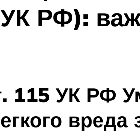
УК РФ): ва
т. 115 УК РФ
егкого вреда