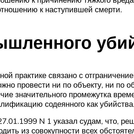
отношению к наступившей смерти.
ышленного уби
ной практике связано с отграничение
жно провести ни по объекту, ни по о
ичие значительного промежутка вре
лификацию содеянного как убийства
7.01.1999 N 1 указал судам, что, ре
дить из совокупности всех обстоятел