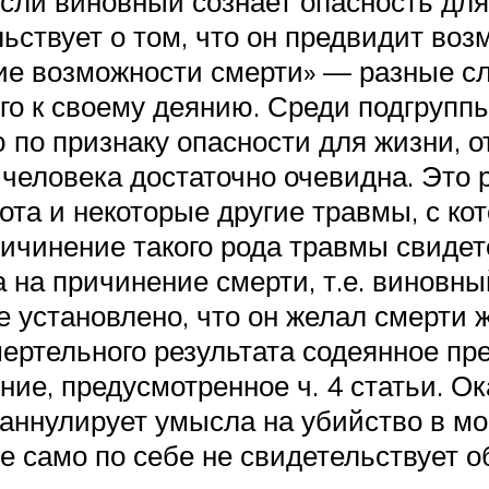
сли виновный сознает опасность для
ьствует о том, что он предвидит во
ие возможности смерти» — разные сл
го к своему деянию. Среди подгрупп
 по признаку опасности для жизни, о
и человека достаточно очевидна. Это
вота и некоторые другие травмы, с к
ричинение такого рода травмы свидет
 на причинение смерти, т.е. виновн
е установлено, что он желал смерти ж
ертельного результата содеянное пре
ние, предусмотренное ч. 4 статьи. 
аннулирует умысла на убийство в мо
е само по себе не свидетельствует 