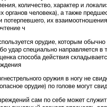
пления, количество, характер и лока
х органов человека), а также предш
 потерпевшего, их взаимоотношения
очтение ч
используется орудие, которым обычно
о удар специально направляется в т
ценка способа действия складываетс
еждения
гнестрельного оружия в ногу не свид
опасное орудие) по голове могут сви
вреждений сам по себе может служи