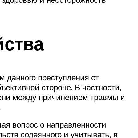
йства
м данного преступления от
бъективной стороне. В частности,
мени между причинением травмы и
.
шая вопрос о направленности
ьств содеянного и учитывать, в