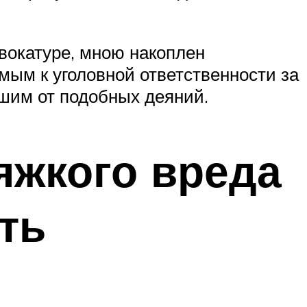
вокатуре, мною накоплен
ым к уголовной ответственности за
шим от подобных деяний.
яжкого вреда
ть