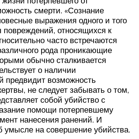
 жизни потерпевшего от
зможность смерти. «Сознание
овесные выражения одного и того
ы повреждений, относящихся к
тносительно часто встречаются
 различного рода проникающие
оторыми обычно сталкивается
ельствует о наличии
ый предвидит возможность
ертвы, не следует забывать о том,
дставляет собой убийство с
Оказание помощи потерпевшему
мент нанесения ранений. И
об умысле на совершение убийства.