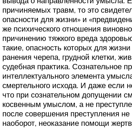
вывода о направленности умысла. Е
причиняемых травм, то это свидетел
опасности для жизни» и «предвиден
же психического отношения виновно
причинению тяжкого вреда здоровью
такие, опасность которых для жизн
ранения черепа, грудной клетки, жи
судебная практика. Сознательное п
интеллектуального элемента умысла
смертельного исхода. И даже если н
что при сознательном допущении см
косвенным умыслом, а не преступле
после совершения преступления не 
наоборот, неоказание помощи жертв