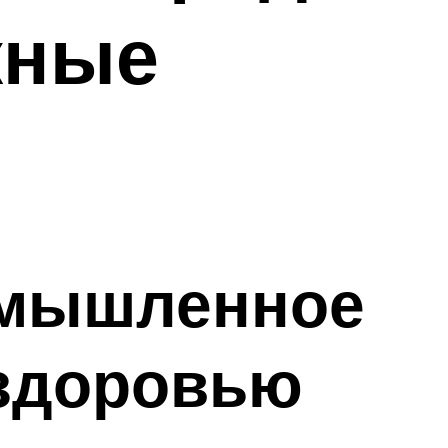
жные
 Умышленное
 здоровью