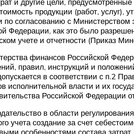
рат и другие цели, предусмотренны
стоимость продукции (работ, услуг),
 по согласованию с Министерством 
й Федерации, как это было разреше
ком учете и отчетности (Приказ Мин
ерства финансов Российской Федера
ений, правил, инструкций и положен
допускается в соответствии с п.2 Пр
в исполнительной власти и их госуд
ительства Российской Федерации от
ательство в области регулирования 
го учета создание за счет себестоим
выми особенностями состава затрат