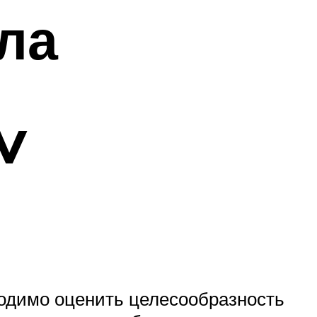
ла
V
одимо оценить целесообразность