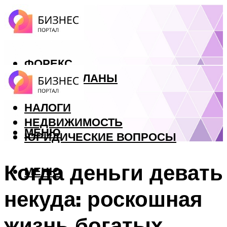
ФОРЕКС
БИЗНЕС ПЛАНЫ
КРЕДИТЫ
НАЛОГИ
НЕДВИЖИМОСТЬ
МЕНЮ
ЮРИДИЧЕСКИЕ ВОПРОСЫ
Когда деньги девать
МЕНЮ
некуда: роскошная
жизнь богатых