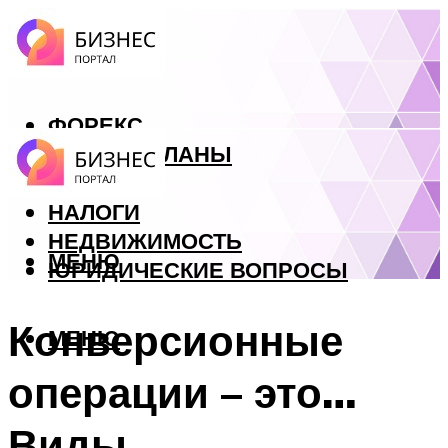
ФОРЕКС
БИЗНЕС ПЛАНЫ
КРЕДИТЫ
НАЛОГИ
НЕДВИЖИМОСТЬ
МЕНЮ
ЮРИДИЧЕСКИЕ ВОПРОСЫ
Конверсионные
МЕНЮ
операции – это…
Виды