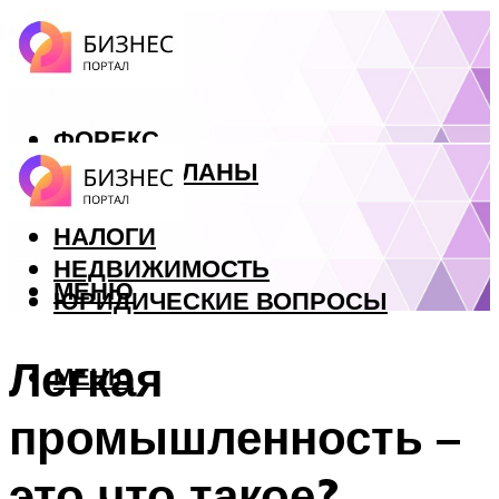
ФОРЕКС
БИЗНЕС ПЛАНЫ
КРЕДИТЫ
НАЛОГИ
НЕДВИЖИМОСТЬ
МЕНЮ
ЮРИДИЧЕСКИЕ ВОПРОСЫ
Легкая
МЕНЮ
промышленность –
это что такое?