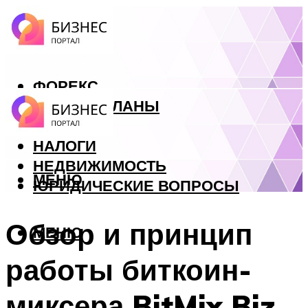
ФОРЕКС
БИЗНЕС ПЛАНЫ
КРЕДИТЫ
НАЛОГИ
НЕДВИЖИМОСТЬ
МЕНЮ
ЮРИДИЧЕСКИЕ ВОПРОСЫ
Обзор и принцип
МЕНЮ
работы биткоин-
миксера BitMix.Biz