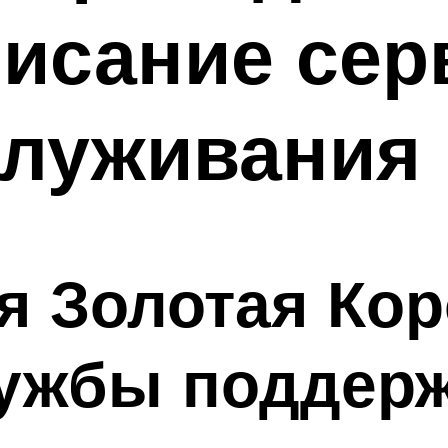
писание сер
служивания
я Золотая Кор
ужбы поддер