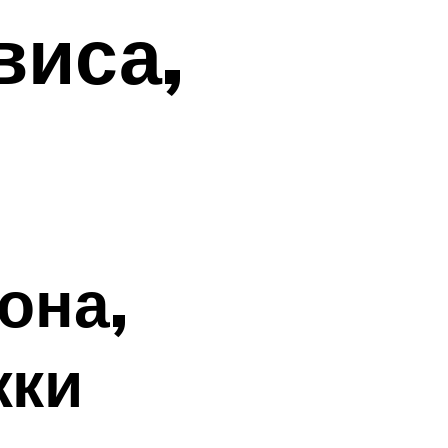
виса,
она,
жки