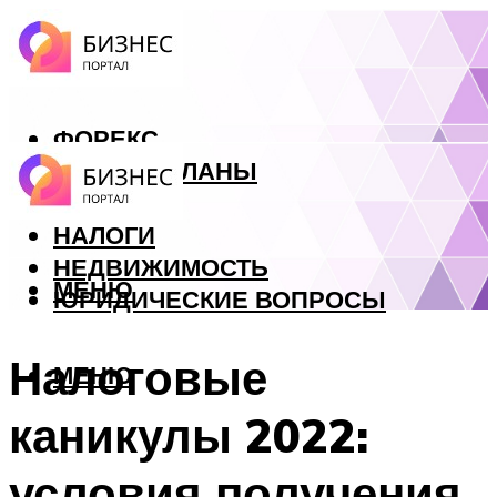
ФОРЕКС
БИЗНЕС ПЛАНЫ
КРЕДИТЫ
НАЛОГИ
НЕДВИЖИМОСТЬ
МЕНЮ
ЮРИДИЧЕСКИЕ ВОПРОСЫ
Налоговые
МЕНЮ
каникулы 2022:
условия получения,